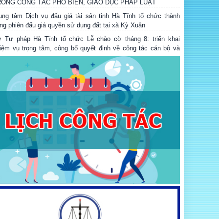
ung tâm Dịch vụ đấu giá tài sản tỉnh Hà Tĩnh tổ chức thành
ng phiên đấu giá quyền sử dụng đất tại xã Kỳ Xuân
 Tư pháp Hà Tĩnh tổ chức Lễ chào cờ tháng 8: triển khai
iệm vụ trọng tâm, công bố quyết định về công tác cán bộ và
án triệt các quy định mới của Trung ương
ính sách nổi bật có hiệu lực từ tháng 8
 Tư pháp ký kết Bản ghi nhớ hợp tác với Trung tâm Trọng tài
ốc tế Việt Nam và tổ chức Hội nghị tập huấn về kỹ năng soạn
ảo, đàm phán, ký kết hợp đồng, giải quyết tranh chấp phát sinh