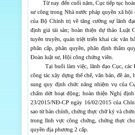
Từ nay đến cuối năm, Cục tiếp tục hoàn t
sư công trong Nhà nước pháp quyền xã hội c
của Bộ Chính trị về tăng cường sự lãnh đạ
định giá tài sản; hoàn thiện dự thảo Luật 
tuyên truyền, quán triệt triển khai các văn 
phân cấp, phân quyền, phân định thẩm quyề
Đoàn luật sư, Hội công chứng viên.
Tại buổi làm việc, lãnh đạo Cục, các Ph
công tác xây dựng thể chế, văn bản, đề án, h
sung quy định chức năng nhiệm vụ của Cụ
chấm dứt hoạt động; hoàn thiện Nghị định
23/2015/NĐ-CP ngày 16/02/2015 của Chính
sao từ bản chính, chứng thực chữ ký và chứ
trong lĩnh vực công chứng, chứng thực ch
quyền địa phương 2 cấp.