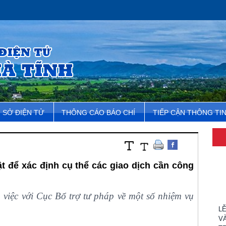
SỞ ĐIỆN TỬ
THÔNG CÁO BÁO CHÍ
TIẾP CẬN THÔNG TI
t để xác định cụ thể các giao dịch cần công
việc với Cục Bổ trợ tư pháp về một số nhiệm vụ
L
V
T