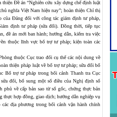
hiện Đề án “Nghiên cứu xây dựng chế định luật
hủ nghĩa Việt Nam hiện nay”; hoàn thiện Chỉ thị
o của Đảng đối với công tác giám định tư pháp,
Giám định tư pháp (sửa đổi). Đồng thời, tiếp tục
bản, đề án mới ban hành; hướng dẫn, kiểm tra việc
n thuộc lĩnh vực bổ trợ tư pháp; kiện toàn các
òng thuộc Cục trao đổi cụ thể các nội dung về
oàn thiện pháp luật về bổ trợ tư pháp; sửa đổi bổ
c Bổ trợ tư pháp trong bối cảnh Thanh tra Cục
 sửa đổi, bổ sung một số điều của Nghị định số
 phủ về cấp bản sao từ sổ gốc, chứng thực bản
ng thực hợp đồng, giao dịch; hướng dẫn nghiệp vụ
o các địa phương trong bối cảnh vận hành chính