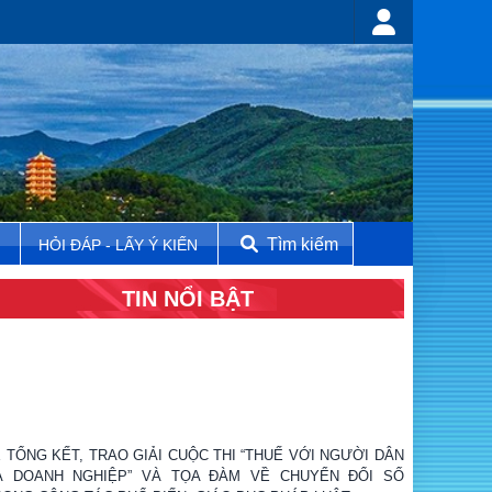
Tìm kiếm
N
HỎI ĐÁP - LẤY Ý KIẾN
TIN NỔI BẬT
Ễ TỔNG KẾT, TRAO GIẢI CUỘC THI “THUẾ VỚI NGƯỜI DÂN
À DOANH NGHIỆP” VÀ TỌA ĐÀM VỀ CHUYỂN ĐỔI SỐ
RONG CÔNG TÁC PHỔ BIẾN, GIÁO DỤC PHÁP LUẬT