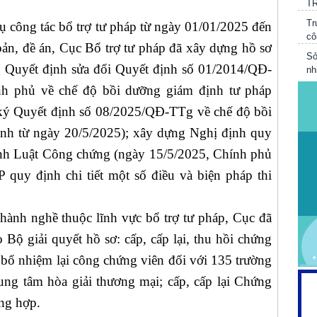
Tr
cô
công tác bổ trợ tư pháp từ ngày 01/01/2025 đến
Sở
ản, đề án, Cục Bổ trợ tư pháp đã xây dựng hồ sơ
nh
g Quyết định sửa đổi Quyết định số 01/2014/QĐ-
qu
h phủ về chế độ bồi dưỡng giám định tư pháp
Ch
ký Quyết định số 08/2025/QĐ-TTg về chế độ bồi
Sở
Qu
hành từ ngày 20/5/2025); xây dựng Nghị định quy
th
 hành Luật Công chứng (ngày 15/5/2025, Chính phủ
quy định chi tiết một số điều và biện pháp thi
h nghề thuộc lĩnh vực bổ trợ tư pháp, Cục đã
Bộ giải quyết hồ sơ: cấp, cấp lại, thu hồi chứng
 bổ nhiệm lại công chứng viên đối với 135 trường
ung tâm hòa giải thương mại; cấp, cấp lại Chứng
ờng hợp.