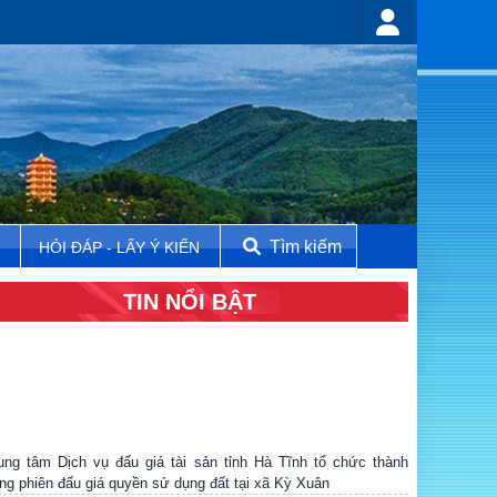
Tìm kiếm
N
HỎI ĐÁP - LẤY Ý KIẾN
TIN NỔI BẬT
ung tâm Dịch vụ đấu giá tài sản tỉnh Hà Tĩnh tổ chức thành
ng phiên đấu giá quyền sử dụng đất tại xã Kỳ Xuân