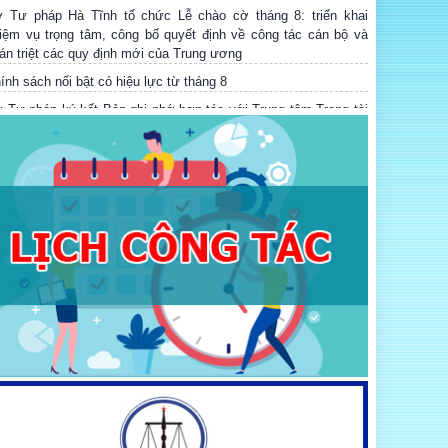
 Tư pháp Hà Tĩnh tổ chức Lễ chào cờ tháng 8: triển khai
iệm vụ trọng tâm, công bố quyết định về công tác cán bộ và
án triệt các quy định mới của Trung ương
ính sách nổi bật có hiệu lực từ tháng 8
 Tư pháp ký kết Bản ghi nhớ hợp tác với Trung tâm Trọng tài
ốc tế Việt Nam và tổ chức Hội nghị tập huấn về kỹ năng soạn
ảo, đàm phán, ký kết hợp đồng, giải quyết tranh chấp phát sinh
 Tư pháp Hà Tĩnh tổ chức Hội nghị tập huấn kỹ năng, nghiệp
 công tác tổ chức thi hành pháp luật