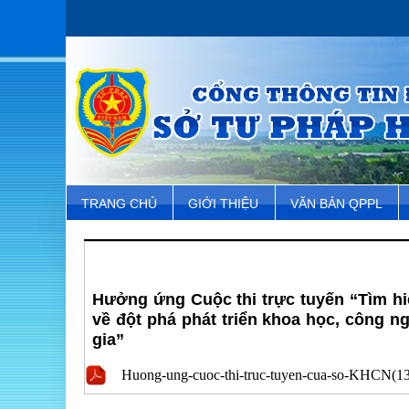
TRANG CHỦ
GIỚI THIỆU
VĂN BẢN QPPL
Hưởng ứng Cuộc thi trực tuyến “Tìm hi
về đột phá phát triển khoa học, công n
gia”
Huong-ung-cuoc-thi-truc-tuyen-cua-so-KHCN(1