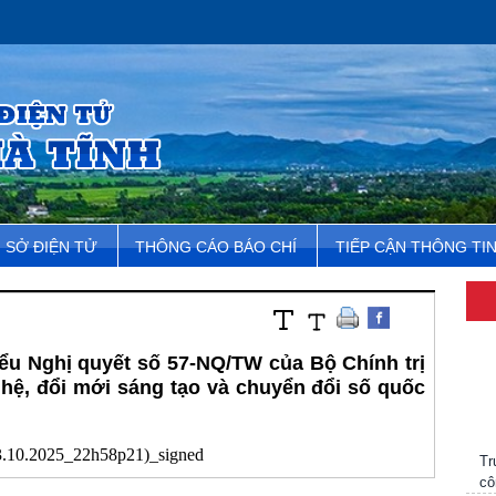
SỞ ĐIỆN TỬ
THÔNG CÁO BÁO CHÍ
TIẾP CẬN THÔNG TI
ểu Nghị quyết số 57-NQ/TW của Bộ Chính trị
ghệ, đổi mới sáng tạo và chuyển đổi số quốc
Tr
3.10.2025_22h58p21)_signed
cô