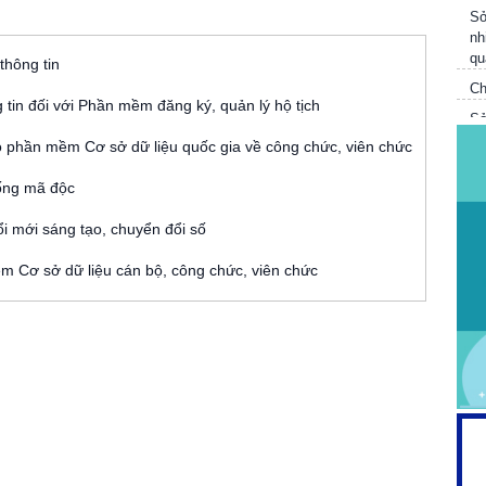
Sở
nh
qu
thông tin
Ch
Sở
tin đối với Phần mềm đăng ký, quản lý hộ tịch
Qu
th
o phần mềm Cơ sở dữ liệu quốc gia về công chức, viên chức
Sở
ống mã độc
vụ
i mới sáng tạo, chuyển đổi số
m Cơ sở dữ liệu cán bộ, công chức, viên chức