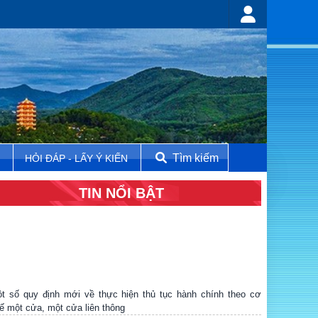
Tìm kiếm
N
HỎI ĐÁP - LẤY Ý KIẾN
TIN NỔI BẬT
t số quy định mới về thực hiện thủ tục hành chính theo cơ
ế một cửa, một cửa liên thông
 Tĩnh xây dựng phần mềm đánh giá KPI cho cán bộ, triển khai