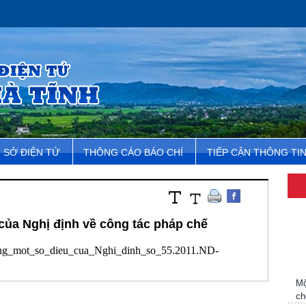
SỞ ĐIỆN TỬ
THÔNG CÁO BÁO CHÍ
TIẾP CẬN THÔNG TI
 của Nghị định về công tác pháp chế
ng_mot_so_dieu_cua_Nghi_dinh_so_55.2011.ND-
Mộ
ch
Hà