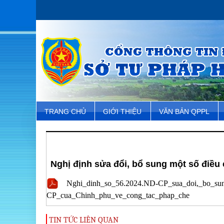
TRANG CHỦ
GIỚI THIỆU
VĂN BẢN QPPL
Nghị định sửa đổi, bổ sung một số điều
Nghi_dinh_so_56.2024.ND-CP_sua_doi,_bo_su
CP_cua_Chinh_phu_ve_cong_tac_phap_che
TIN TỨC LIÊN QUAN