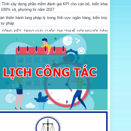
i 100% xã, phường từ năm 2027
àn thiện hành lang pháp lý trong lĩnh vực ngân hàng, kiến trúc
 tư pháp
Ễ TỔNG KẾT, TRAO GIẢI CUỘC THI “THUẾ VỚI NGƯỜI DÂN
À DOANH NGHIỆP” VÀ TỌA ĐÀM VỀ CHUYỂN ĐỔI SỐ
RONG CÔNG TÁC PHỔ BIẾN, GIÁO DỤC PHÁP LUẬT
ung tâm Dịch vụ đấu giá tài sản tỉnh Hà Tĩnh tổ chức thành
ng phiên đấu giá quyền sử dụng đất tại xã Kỳ Xuân