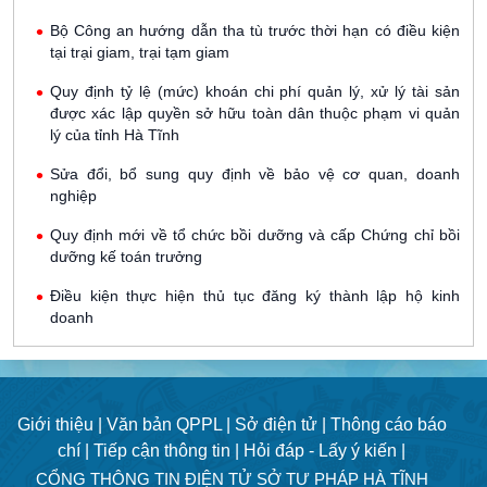
Bộ Công an hướng dẫn tha tù trước thời hạn có điều kiện
tại trại giam, trại tạm giam
Quy định tỷ lệ (mức) khoán chi phí quản lý, xử lý tài sản
được xác lập quyền sở hữu toàn dân thuộc phạm vi quản
lý của tỉnh Hà Tĩnh
Sửa đổi, bổ sung quy định về bảo vệ cơ quan, doanh
nghiệp
Quy định mới về tổ chức bồi dưỡng và cấp Chứng chỉ bồi
dưỡng kế toán trưởng
Điều kiện thực hiện thủ tục đăng ký thành lập hộ kinh
doanh
Giới thiệu |
Văn bản QPPL |
Sở điện tử |
Thông cáo báo
chí |
Tiếp cận thông tin |
Hỏi đáp - Lấy ý kiến |
CỔNG THÔNG TIN ĐIỆN TỬ SỞ TƯ PHÁP HÀ TĨNH