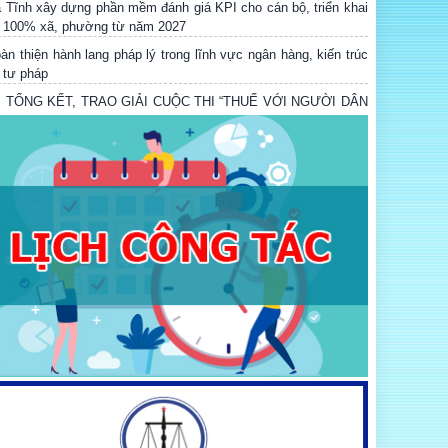
i 100% xã, phường từ năm 2027
àn thiện hành lang pháp lý trong lĩnh vực ngân hàng, kiến trúc
 tư pháp
Ễ TỔNG KẾT, TRAO GIẢI CUỘC THI “THUẾ VỚI NGƯỜI DÂN
À DOANH NGHIỆP” VÀ TỌA ĐÀM VỀ CHUYỂN ĐỔI SỐ
RONG CÔNG TÁC PHỔ BIẾN, GIÁO DỤC PHÁP LUẬT
ung tâm Dịch vụ đấu giá tài sản tỉnh Hà Tĩnh tổ chức thành
ng phiên đấu giá quyền sử dụng đất tại xã Kỳ Xuân