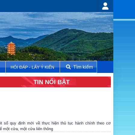
Tìm kiếm
N
HỎI ĐÁP - LẤY Ý KIẾN
TIN NỔI BẬT
t số quy định mới về thực hiện thủ tục hành chính theo cơ
ế một cửa, một cửa liên thông
 Tĩnh xây dựng phần mềm đánh giá KPI cho cán bộ, triển khai