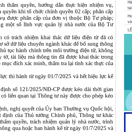
tạ
nh thẩm quyền, hướng dẫn thực hiện nhiệm vụ,
ẩm quyền khi tổ chức chính quyền 02 cấp; phân cấp
Ho
m vụ được phân cấp của đơn vị thuộc Bộ Tư pháp;
và
ong một số lĩnh vực quản lý nhà nước của Bộ Tư
L
V
 có trách nhiệm khai thác dữ liệu điện từ đã có
T
 cơ sở dữ liệu chuyên ngành khác để bổ sung thông
Tr
 thủ tục hành chính trên môi trường điện tử, không
cô
 tờ, tài liệu mà thông tin đã được khai thác trong
 mục đích xác minh, thẩm tra lại tính xác thực của
ực thi hành từ ngày 01/7/2025 và hết hiệu lực kể
định số 121/2025/NĐ-CP được kéo dài thời gian
 có liên quan tại Thông tư này được cho phép kéo
lệnh, nghị quyết của Ủy ban Thường vụ Quốc hội,
ết định của Thủ tướng Chính phủ, Thông tư khác
hẩm quyền, trách nhiệm quản lý nhà nước, trình
 thông qua hoặc ban hành kể từ ngày 01/7/2025 và