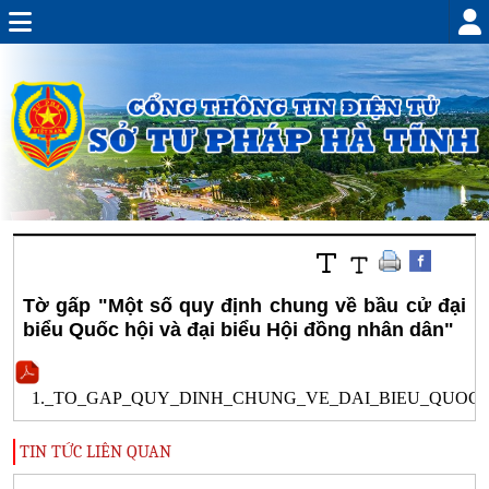
Tờ gấp "Một số quy định chung về bầu cử đại
biểu Quốc hội và đại biểu Hội đồng nhân dân"
1._TO_GAP_QUY_DINH_CHUNG_VE_DAI_BIEU_QUOC_
TIN TỨC LIÊN QUAN