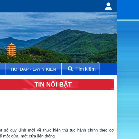
Tìm kiếm
N
HỎI ĐÁP - LẤY Ý KIẾN
TIN NỔI BẬT
t số quy định mới về thực hiện thủ tục hành chính theo cơ
ế một cửa, một cửa liên thông