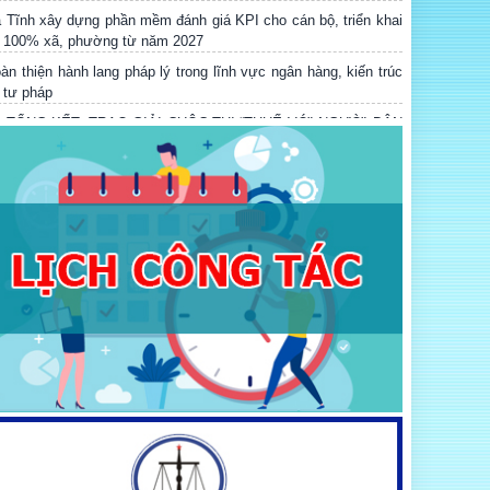
 Tĩnh xây dựng phần mềm đánh giá KPI cho cán bộ, triển khai
i 100% xã, phường từ năm 2027
àn thiện hành lang pháp lý trong lĩnh vực ngân hàng, kiến trúc
 tư pháp
Ễ TỔNG KẾT, TRAO GIẢI CUỘC THI “THUẾ VỚI NGƯỜI DÂN
À DOANH NGHIỆP” VÀ TỌA ĐÀM VỀ CHUYỂN ĐỔI SỐ
RONG CÔNG TÁC PHỔ BIẾN, GIÁO DỤC PHÁP LUẬT
ung tâm Dịch vụ đấu giá tài sản tỉnh Hà Tĩnh tổ chức thành
ng phiên đấu giá quyền sử dụng đất tại xã Kỳ Xuân