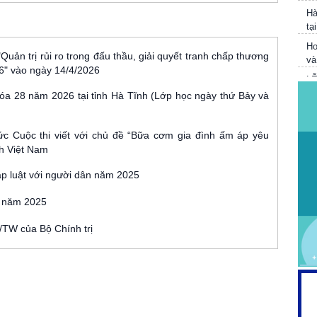
Hà
tạ
Ho
và
Quản trị rủi ro trong đấu thầu, giải quyết tranh chấp thương
L
6" vào ngày 14/4/2026
V
óa 28 năm 2026 tại tỉnh Hà Tĩnh (Lớp học ngày thứ Bảy và
T
Tr
cô
ức Cuộc thi viết với chủ đề “Bữa cơm gia đình ấm áp yêu
h Việt Nam
áp luật với người dân năm 2025
ân năm 2025
/TW của Bộ Chính trị