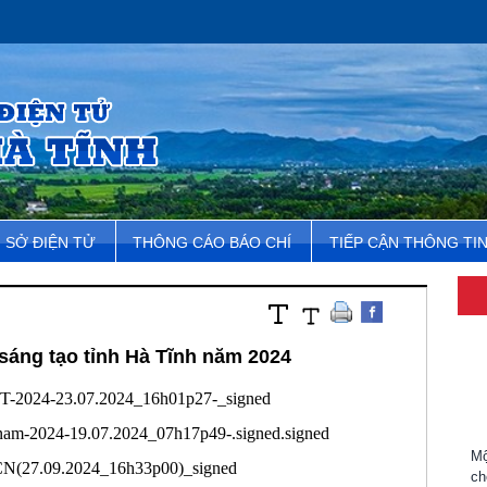
SỞ ĐIỆN TỬ
THÔNG CÁO BÁO CHÍ
TIẾP CẬN THÔNG TI
 sáng tạo tỉnh Hà Tĩnh năm 2024
T-2024-23.07.2024_16h01p27-_signed
am-2024-19.07.2024_07h17p49-.signed.signed
Mộ
ch
N(27.09.2024_16h33p00)_signed