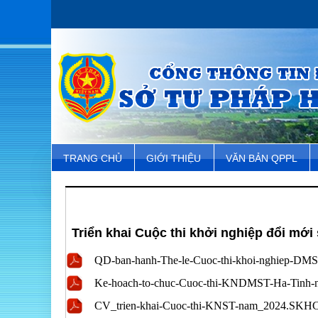
TRANG CHỦ
GIỚI THIỆU
VĂN BẢN QPPL
Triển khai Cuộc thi khởi nghiệp đổi mới
QD-ban-hanh-The-le-Cuoc-thi-khoi-nghiep-DMS
Ke-hoach-to-chuc-Cuoc-thi-KNDMST-Ha-Tinh-n
CV_trien-khai-Cuoc-thi-KNST-nam_2024.SKHC