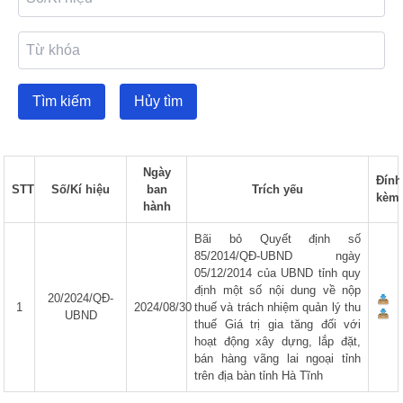
Tìm kiếm
Hủy tìm
Ngày
Đính
STT
Số/Kí hiệu
ban
Trích yếu
kèm
hành
Bãi bỏ Quyết định số
85/2014/QĐ-UBND ngày
05/12/2014 của UBND tỉnh quy
định một số nội dung về nộp
20/2024/QĐ-
1
2024/08/30
thuế và trách nhiệm quản lý thu
UBND
thuế Giá trị gia tăng đối với
hoạt động xây dựng, lắp đặt,
bán hàng vãng lai ngoại tỉnh
trên địa bàn tỉnh Hà Tĩnh