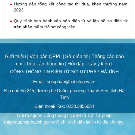
Hướng dẫn tổng kết công tác thi đua, khen thưởng năm
2023
Quy trình ban hành văn bản điện tử và lập hồ sơ điện tử
trên phần mềm Hồ sơ công việc
Giới thiệu |
Văn bản QPPL |
Sở điện tử |
Thông cáo báo
chí |
Tiếp cận thông tin |
Hỏi đáp - Lấy ý kiến |
CỔNG THÔNG TIN ĐIỆN TỬ SỞ TƯ PHÁP HÀ TĨNH
Email: sotuphap@hatinh.gov.vn
Địa chỉ: Số 245, đường Lê Duẩn, phường Thành Sen, tỉnh Hà
Tĩnh
Điện thoại/ Fax: 0239.3856654
Ghi rõ nguồn Cổng thông tin điện tử Sở Tư pháp
(http://tuphap.hatinh.gov.vn/) khi trích dẫn lại tin từ địa chỉ này.