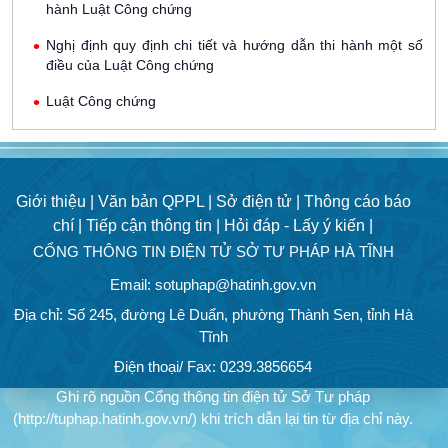
hành Luật Công chứng
Nghị định quy định chi tiết và hướng dẫn thi hành một số
điều của Luật Công chứng
Luật Công chứng
Giới thiệu |
Văn bản QPPL |
Sở điện tử |
Thông cáo báo
chí |
Tiếp cận thông tin |
Hỏi đáp - Lấy ý kiến |
CỔNG THÔNG TIN ĐIỆN TỬ SỞ TƯ PHÁP HÀ TĨNH
Email: sotuphap@hatinh.gov.vn
Địa chỉ: Số 245, đường Lê Duẩn, phường Thành Sen, tỉnh Hà
Tĩnh
Điện thoại/ Fax: 0239.3856654
Ghi rõ nguồn Cổng thông tin điện tử Sở Tư pháp
(http://tuphap.hatinh.gov.vn/) khi trích dẫn lại tin từ địa chỉ này.