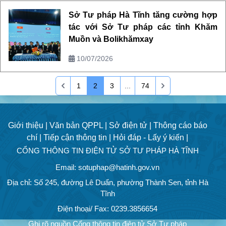
Sở Tư pháp Hà Tĩnh tăng cường hợp
tác với Sở Tư pháp các tỉnh Khăm
Muồn và Bolikhămxay
10/07/2026
1
2
3
...
74
Giới thiệu |
Văn bản QPPL |
Sở điện tử |
Thông cáo báo
chí |
Tiếp cận thông tin |
Hỏi đáp - Lấy ý kiến |
CỔNG THÔNG TIN ĐIỆN TỬ SỞ TƯ PHÁP HÀ TĨNH
Email: sotuphap@hatinh.gov.vn
Địa chỉ: Số 245, đường Lê Duẩn, phường Thành Sen, tỉnh Hà
Tĩnh
Điện thoại/ Fax: 0239.3856654
Ghi rõ nguồn Cổng thông tin điện tử Sở Tư pháp