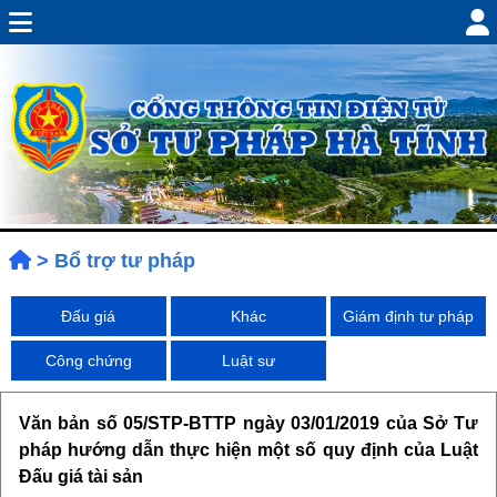
>
Bổ trợ tư pháp
Đấu giá
Khác
Giám định tư pháp
Công chứng
Luật sư
Văn bản số 05/STP-BTTP ngày 03/01/2019 của Sở Tư
pháp hướng dẫn thực hiện một số quy định của Luật
Đấu giá tài sản