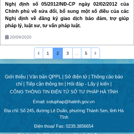
Nghị định số 05/2012/NĐ-CP ngày 02/02/2012 của
Chính phủ về sửa đổi, bổ sung một số điều của các
Nghị định về đăng ký giao dịch bảo đảm, trợ giúp
pháp lý, luật sư, tư vấn pháp luật.
20/09/2020
1
2
3
...
5
Giới thiệu |
Văn bản QPPL |
Sở điện tử |
Thông cáo báo
chí |
Tiếp cận thông tin |
Hỏi đáp - Lấy ý kiến |
CỔNG THÔNG TIN ĐIỆN TỬ SỞ TƯ PHÁP HÀ TĨNH
Email: sotuphap@hatinh.gov.vn
Địa chỉ: Số 245, đường Lê Duẩn, phường Thành Sen, tỉnh Hà
Tĩnh
Điện thoại/ Fax: 0239.3856654