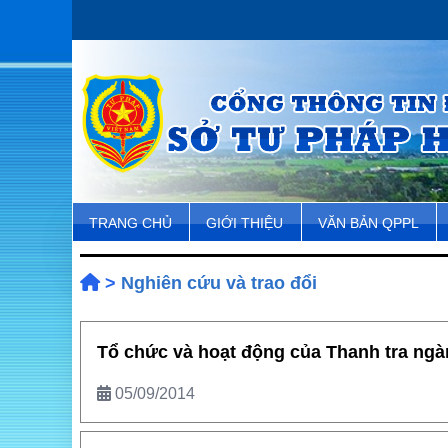
TRANG CHỦ
GIỚI THIỆU
VĂN BẢN QPPL
>
Nghiên cứu và trao đổi
Tổ chức và hoạt động của Thanh tra ng
05/09/2014