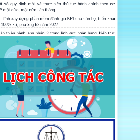
ế một cửa, một cửa liên thông
 Tĩnh xây dựng phần mềm đánh giá KPI cho cán bộ, triển khai
i 100% xã, phường từ năm 2027
àn thiện hành lang pháp lý trong lĩnh vực ngân hàng, kiến trúc
 tư pháp
Ễ TỔNG KẾT, TRAO GIẢI CUỘC THI “THUẾ VỚI NGƯỜI DÂN
À DOANH NGHIỆP” VÀ TỌA ĐÀM VỀ CHUYỂN ĐỔI SỐ
RONG CÔNG TÁC PHỔ BIẾN, GIÁO DỤC PHÁP LUẬT
ung tâm Dịch vụ đấu giá tài sản tỉnh Hà Tĩnh tổ chức thành
ng phiên đấu giá quyền sử dụng đất tại xã Kỳ Xuân