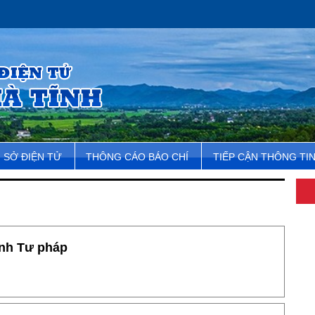
SỞ ĐIỆN TỬ
THÔNG CÁO BÁO CHÍ
TIẾP CẬN THÔNG TI
ành Tư pháp
Mộ