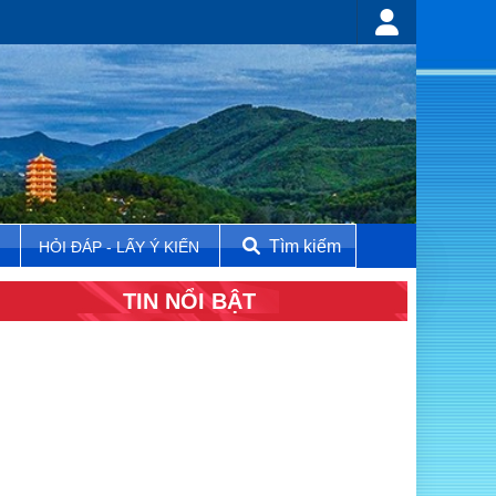
Tìm kiếm
N
HỎI ĐÁP - LẤY Ý KIẾN
TIN NỔI BẬT
t số quy định mới về thực hiện thủ tục hành chính theo cơ