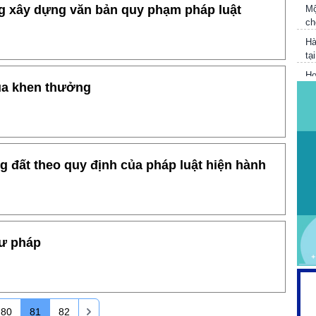
ng xây dựng văn bản quy phạm pháp luật
ch
Hà
tạ
Ho
và
đua khen thưởng
L
V
T
Tr
cô
g đất theo quy định của pháp luật hiện hành
Tư pháp
80
81
82