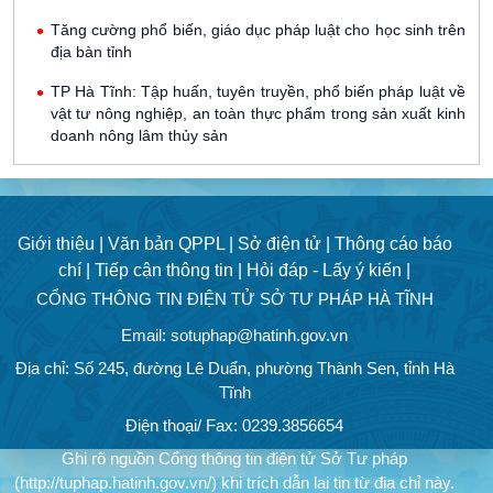
Tăng cường phổ biến, giáo dục pháp luật cho học sinh trên
địa bàn tỉnh
TP Hà Tĩnh: Tập huấn, tuyên truyền, phổ biến pháp luật về
vật tư nông nghiệp, an toàn thực phẩm trong sản xuất kinh
doanh nông lâm thủy sản
Giới thiệu |
Văn bản QPPL |
Sở điện tử |
Thông cáo báo
chí |
Tiếp cận thông tin |
Hỏi đáp - Lấy ý kiến |
CỔNG THÔNG TIN ĐIỆN TỬ SỞ TƯ PHÁP HÀ TĨNH
Email: sotuphap@hatinh.gov.vn
Địa chỉ: Số 245, đường Lê Duẩn, phường Thành Sen, tỉnh Hà
Tĩnh
Điện thoại/ Fax: 0239.3856654
Ghi rõ nguồn Cổng thông tin điện tử Sở Tư pháp
(http://tuphap.hatinh.gov.vn/) khi trích dẫn lại tin từ địa chỉ này.