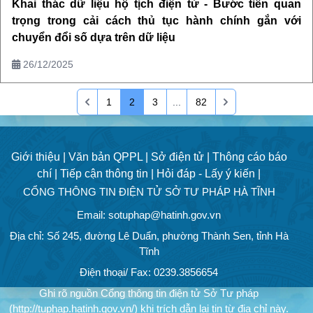
Khai thác dữ liệu hộ tịch điện tử - Bước tiến quan
trọng trong cải cách thủ tục hành chính gắn với
chuyển đổi số dựa trên dữ liệu
26/12/2025
1
2
3
...
82
Giới thiệu |
Văn bản QPPL |
Sở điện tử |
Thông cáo báo
chí |
Tiếp cận thông tin |
Hỏi đáp - Lấy ý kiến |
CỔNG THÔNG TIN ĐIỆN TỬ SỞ TƯ PHÁP HÀ TĨNH
Email: sotuphap@hatinh.gov.vn
Địa chỉ: Số 245, đường Lê Duẩn, phường Thành Sen, tỉnh Hà
Tĩnh
Điện thoại/ Fax: 0239.3856654
Ghi rõ nguồn Cổng thông tin điện tử Sở Tư pháp
(http://tuphap.hatinh.gov.vn/) khi trích dẫn lại tin từ địa chỉ này.