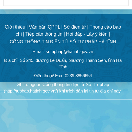
Giới thiệu |
Văn bản QPPL |
Sở điện tử |
Thông cáo báo
chí |
Tiếp cận thông tin |
Hỏi đáp - Lấy ý kiến |
CỔNG THÔNG TIN ĐIỆN TỬ SỞ TƯ PHÁP HÀ TĨNH
Email: sotuphap@hatinh.gov.vn
Địa chỉ: Số 245, đường Lê Duẩn, phường Thành Sen, tỉnh Hà
Tĩnh
Điện thoại/ Fax: 0239.3856654
Ghi rõ nguồn Cổng thông tin điện tử Sở Tư pháp
(http://tuphap.hatinh.gov.vn/) khi trích dẫn lại tin từ địa chỉ này.