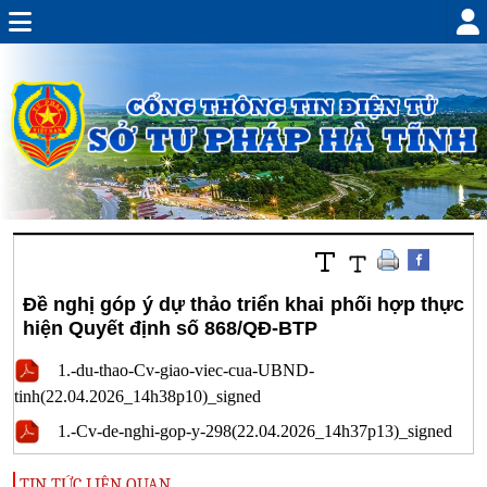
Đề nghị góp ý dự thảo triển khai phối hợp thực
hiện Quyết định số 868/QĐ-BTP
1.-du-thao-Cv-giao-viec-cua-UBND-
tinh(22.04.2026_14h38p10)_signed
1.-Cv-de-nghi-gop-y-298(22.04.2026_14h37p13)_signed
TIN TỨC LIÊN QUAN