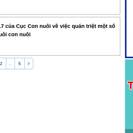
 của Cục Con nuôi về việc quán triệt một số
uôi con nuôi
2
...
5