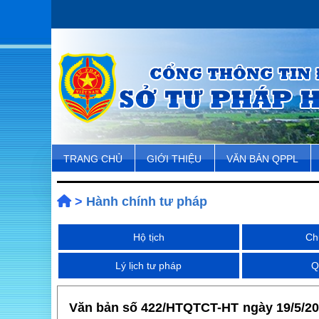
TRANG CHỦ
GIỚI THIỆU
VĂN BẢN QPPL
>
Hành chính tư pháp
Hộ tịch
Ch
Lý lịch tư pháp
Q
Văn bản số 422/HTQTCT-HT ngày 19/5/201