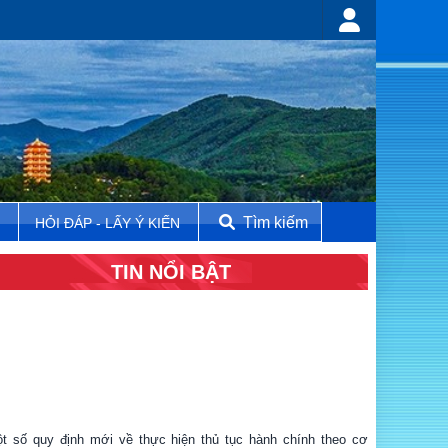
Tìm kiếm
N
HỎI ĐÁP - LẤY Ý KIẾN
TIN NỔI BẬT
t số quy định mới về thực hiện thủ tục hành chính theo cơ
ế một cửa, một cửa liên thông