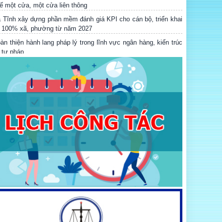
 Tĩnh xây dựng phần mềm đánh giá KPI cho cán bộ, triển khai
i 100% xã, phường từ năm 2027
àn thiện hành lang pháp lý trong lĩnh vực ngân hàng, kiến trúc
 tư pháp
Ễ TỔNG KẾT, TRAO GIẢI CUỘC THI “THUẾ VỚI NGƯỜI DÂN
À DOANH NGHIỆP” VÀ TỌA ĐÀM VỀ CHUYỂN ĐỔI SỐ
RONG CÔNG TÁC PHỔ BIẾN, GIÁO DỤC PHÁP LUẬT
ung tâm Dịch vụ đấu giá tài sản tỉnh Hà Tĩnh tổ chức thành
ng phiên đấu giá quyền sử dụng đất tại xã Kỳ Xuân