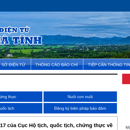
SỞ ĐIỆN TỬ
THÔNG CÁO BÁO CHÍ
TIẾP CẬN THÔNG TI
ứng thực
Nuôi con nuôi
uốc tịch
Đăng ký biện pháp bảo đảm
Mộ
7 của Cục Hộ tịch, quốc tịch, chứng thực về
ch