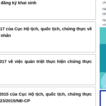
 đăng ký khai sinh
Hà
tạ
Ho
và
L
7 của Cục Hộ tịch, quốc tịch, chứng thực về
V
n nhân
T
Tr
cô
17 về việc quán triệt thực hiện chứng thực
015 của Cục Hộ tịch, quốc tịch, chứng thực
ố 23/2015/NĐ-CP