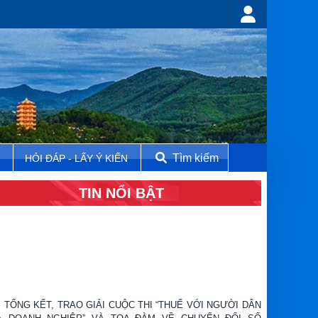
Tìm kiếm
N
HỎI ĐÁP - LẤY Ý KIẾN
TIN NỔI BẬT
Ễ TỔNG KẾT, TRAO GIẢI CUỘC THI “THUẾ VỚI NGƯỜI DÂN
À DOANH NGHIỆP” VÀ TỌA ĐÀM VỀ CHUYỂN ĐỔI SỐ
RONG CÔNG TÁC PHỔ BIẾN, GIÁO DỤC PHÁP LUẬT