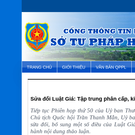
TRANG CHỦ
GIỚI THIỆU
VĂN BẢN QPPL
Sửa đổi Luật Giá: Tập trung phân cấp, k
Tiếp tục Phiên họp thứ 50 của Uỷ ban Thườ
Chủ tịch Quốc hội Trần Thanh Mẫn, Uỷ ba
sửa đổi, bổ sung một số điều của Luật G
hành nội dung thảo luận.