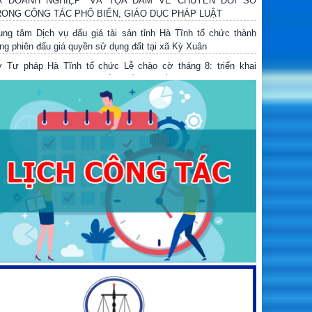
ung tâm Dịch vụ đấu giá tài sản tỉnh Hà Tĩnh tổ chức thành
ng phiên đấu giá quyền sử dụng đất tại xã Kỳ Xuân
 Tư pháp Hà Tĩnh tổ chức Lễ chào cờ tháng 8: triển khai
iệm vụ trọng tâm, công bố quyết định về công tác cán bộ và
án triệt các quy định mới của Trung ương
ính sách nổi bật có hiệu lực từ tháng 8
 Tư pháp ký kết Bản ghi nhớ hợp tác với Trung tâm Trọng tài
ốc tế Việt Nam và tổ chức Hội nghị tập huấn về kỹ năng soạn
ảo, đàm phán, ký kết hợp đồng, giải quyết tranh chấp phát sinh