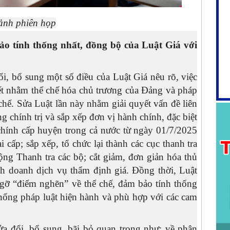
ảnh phiên họp
ảo tính thống nhất, đồng bộ của Luật Giá với
i, bổ sung một số điều của Luật Giá nêu rõ, việc
hiết nhằm thể chế hóa chủ trương của Đảng và pháp
chế. Sửa Luật lần này nhằm giải quyết vấn đề liên
g chính trị và sắp xếp đơn vị hành chính, đặc biệt
 chính cấp huyện trong cả nước từ ngày 01/7/2025
cấp; sắp xếp, tổ chức lại thành các cục thanh tra
ộng Thanh tra các bộ; cắt giảm, đơn giản hóa thủ
nh doanh dịch vụ thẩm định giá. Đồng thời, Luật
o gỡ “điểm nghẽn” về thể chế, đảm bảo tính thống
thống pháp luật hiện hành và phù hợp với các cam
a đổi, bổ sung, bãi bỏ quan trọng như: về phân