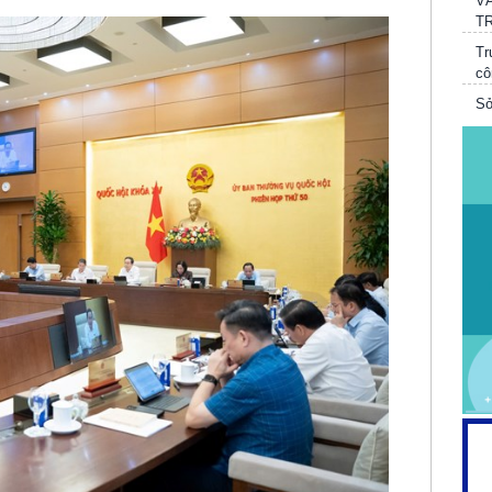
Tr
cô
Sở
nh
qu
Ch
Sở
Qu
th