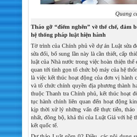
Quang c
T
háo gỡ “điểm nghẽn” về thể chế, đảm b
hệ thống pháp luật hiện hành
Tờ trình của Chính phủ về dự án Luật sửa đổ
sửa đổi, bổ sung lần này là cần thiết, cấp t
luật của Nhà nước trong việc hoàn thiện thể 
quan tới tinh gọn tổ chức bộ máy của hệ thốn
là việc kết thúc hoạt động của đơn vị hành
và tổ chức chính quyền địa phương thành hai 
thuộc Thanh tra Chính phủ, kết thúc hoạt đ
tục hành chính liên quan đến hoạt động ki
kịp thời xử lý những vấn đề thực tiễn, thá
nhất, đồng bộ, khả thi của Luật Giá với hệ 
kết quốc tế.
Dự thảo Luật gồm 02 Điều, các nội dung sử