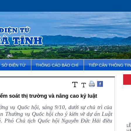
SỞ ĐIỆN TỬ
THÔNG CÁO BÁO CHÍ
TIẾP CẬN THÔNG TI
iểm soát thị trường và nâng cao kỷ luật
ng vụ Quốc hội, sáng 9/10, dưới sự chủ trì của
L
n Thường vụ Quốc hội cho ý kiến về dự án Luật
V
iá. Phó Chủ tịch Quốc hội Nguyễn Đức Hải điều
T