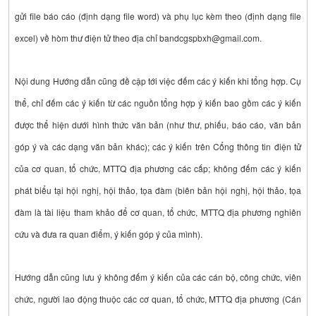
gửi file báo cáo (định dạng file word) và phụ lục kèm theo (định dạng file
excel) về hòm thư điện tử theo địa chỉ bandcgspbxh@gmail.com.
Nội dung Hướng dẫn cũng đề cập tới việc đếm các ý kiến khi tổng hợp. Cụ
thể, chỉ đếm các ý kiến từ các nguồn tổng hợp ý kiến bao gồm các ý kiến
được thể hiện dưới hình thức văn bản (như thư, phiếu, báo cáo, văn bản
góp ý và các dạng văn bản khác); các ý kiến trên Cổng thông tin điện tử
của cơ quan, tổ chức, MTTQ địa phương các cấp; không đếm các ý kiến
phát biểu tại hội nghị, hội thảo, tọa đàm (biên bản hội nghị, hội thảo, tọa
đàm là tài liệu tham khảo để cơ quan, tổ chức, MTTQ địa phương nghiên
cứu và đưa ra quan điểm, ý kiến góp ý của mình).
Hướng dẫn cũng lưu ý không đếm ý kiến của các cán bộ, công chức, viên
chức, người lao động thuộc các cơ quan, tổ chức, MTTQ địa phương (Cán