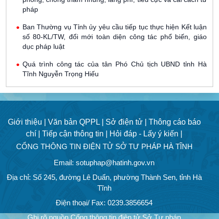
pháp
Ban Thường vụ Tỉnh ủy yêu cầu tiếp tục thực hiện Kết luận
số 80-KL/TW, đổi mới toàn diện công tác phổ biến, giáo
dục pháp luật
Quá trình công tác của tân Phó Chủ tịch UBND tỉnh Hà
Tĩnh Nguyễn Trọng Hiếu
Giới thiệu |
Văn bản QPPL |
Sở điện tử |
Thông cáo báo
chí |
Tiếp cận thông tin |
Hỏi đáp - Lấy ý kiến |
CỔNG THÔNG TIN ĐIỆN TỬ SỞ TƯ PHÁP HÀ TĨNH
Email: sotuphap@hatinh.gov.vn
Địa chỉ: Số 245, đường Lê Duẩn, phường Thành Sen, tỉnh Hà
Tĩnh
Điện thoại/ Fax: 0239.3856654
Ghi rõ nguồn Cổng thông tin điện tử Sở Tư pháp