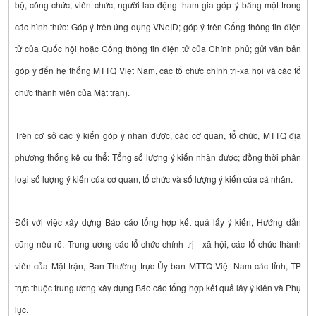
bộ, công chức, viên chức, người lao động tham gia góp ý bằng một trong
các hình thức: Góp ý trên ứng dụng VNeID; góp ý trên Cổng thông tin điện
tử của Quốc hội hoặc Cổng thông tin điện tử của Chính phủ; gửi văn bản
góp ý đến hệ thống MTTQ Việt Nam, các tổ chức chính trị-xã hội và các tổ
chức thành viên của Mặt trận).
Trên cơ sở các ý kiến góp ý nhận được, các cơ quan, tổ chức, MTTQ địa
phương thống kê cụ thể: Tổng số lượng ý kiến nhận được; đồng thời phân
loại số lượng ý kiến của cơ quan, tổ chức và số lượng ý kiến của cá nhân.
Đối với việc xây dựng Báo cáo tổng hợp kết quả lấy ý kiến, Hướng dẫn
cũng nêu rõ, Trung ương các tổ chức chính trị - xã hội, các tổ chức thành
viên của Mặt trận, Ban Thường trực Ủy ban MTTQ Việt Nam các tỉnh, TP
trực thuộc trung ương xây dựng Báo cáo tổng hợp kết quả lấy ý kiến và Phụ
lục.