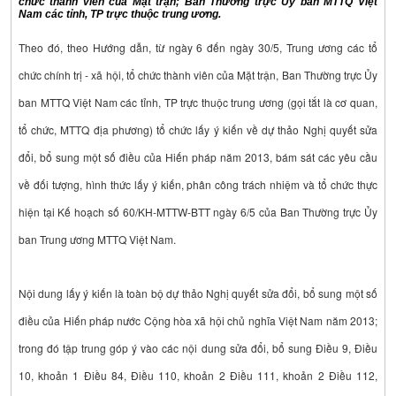
chức thành viên của Mặt trận; Ban Thường trực Ủy ban MTTQ Việt
Nam các tỉnh, TP trực thuộc trung ương.
Theo đó, theo Hướng dẫn, từ ngày 6 đến ngày 30/5, Trung ương các tổ
chức chính trị - xã hội, tổ chức thành viên của Mặt trận, Ban Thường trực Ủy
ban MTTQ Việt Nam các tỉnh, TP trực thuộc trung ương (gọi tắt là cơ quan,
tổ chức, MTTQ địa phương) tổ chức lấy ý kiến về dự thảo Nghị quyết sửa
đổi, bổ sung một số điều của Hiến pháp năm 2013, bám sát các yêu cầu
về đối tượng, hình thức lấy ý kiến, phân công trách nhiệm và tổ chức thực
hiện tại Kế hoạch số 60/KH-MTTW-BTT ngày 6/5 của Ban Thường trực Ủy
ban Trung ương MTTQ Việt Nam.
Nội dung lấy ý kiến là toàn bộ dự thảo Nghị quyết sửa đổi, bổ sung một số
điều của Hiến pháp nước Cộng hòa xã hội chủ nghĩa Việt Nam năm 2013;
trong đó tập trung góp ý vào các nội dung sửa đổi, bổ sung Điều 9, Điều
10, khoản 1 Điều 84, Điều 110, khoản 2 Điều 111, khoản 2 Điều 112,