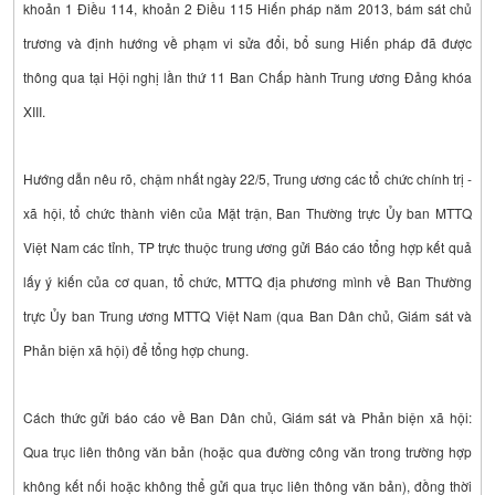
khoản 1 Điều 114, khoản 2 Điều 115 Hiến pháp năm 2013, bám sát chủ
trương và định hướng về phạm vi sửa đổi, bổ sung Hiến pháp đã được
thông qua tại Hội nghị lần thứ 11 Ban Chấp hành Trung ương Đảng khóa
XIII.
Hướng dẫn nêu rõ, chậm nhất ngày 22/5, Trung ương các tổ chức chính trị -
xã hội, tổ chức thành viên của Mặt trận, Ban Thường trực Ủy ban MTTQ
Việt Nam các tỉnh, TP trực thuộc trung ương gửi Báo cáo tổng hợp kết quả
lấy ý kiến của cơ quan, tổ chức, MTTQ địa phương mình về Ban Thường
trực Ủy ban Trung ương MTTQ Việt Nam (qua Ban Dân chủ, Giám sát và
Phản biện xã hội) để tổng hợp chung.
Cách thức gửi báo cáo về Ban Dân chủ, Giám sát và Phản biện xã hội:
Qua trục liên thông văn bản (hoặc qua đường công văn trong trường hợp
không kết nối hoặc không thể gửi qua trục liên thông văn bản), đồng thời