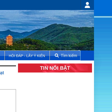
Tìm kiếm
N
HỎI ĐÁP - LẤY Ý KIẾN
TIN NỔI BẬT
ạt
LỄ TỔNG KẾT, TRAO GIẢI CUỘC THI “THUẾ