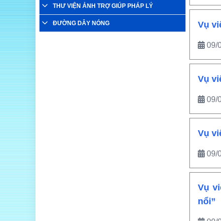
THƯ VIỆN ẢNH TRỢ GIÚP PHÁP LÝ
ĐƯỜNG DÂY NÓNG
Vụ vi
09/
Vụ vi
09/
Vụ vi
09/
Vụ vi
nổi”