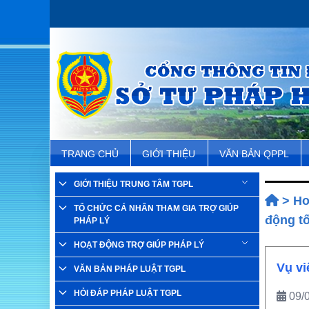
TRANG CHỦ
GIỚI THIỆU
VĂN BẢN QPPL
GIỚI THIỆU TRUNG TÂM TGPL
>
Ho
TỔ CHỨC CÁ NHÂN THAM GIA TRỢ GIÚP
động t
PHÁP LÝ
HOẠT ĐỘNG TRỢ GIÚP PHÁP LÝ
Vụ vi
VĂN BẢN PHÁP LUẬT TGPL
HỎI ĐÁP PHÁP LUẬT TGPL
09/