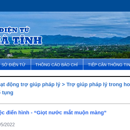
SỞ ĐIỆN TỬ
THÔNG CÁO BÁO CHÍ
TIẾP CẬN THÔNG TI
ạt động trợ giúp pháp lý
>
Trợ giúp pháp lý trong ho
ố tụng
ệc điển hình - “Giọt nước mắt muộn màng”
05/2022